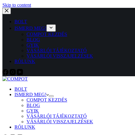
Skip to content
BOLT
ISMERD MEG!
COMPOT KEZDÉS
BLOG
GYIK
VÁSÁRLÓI TÁJÉKOZTATÓ
VÁSÁRLÓI VISSZAJELZÉSEK
RÓLUNK
BOLT
ISMERD MEG!
COMPOT KEZDÉS
BLOG
GYIK
VÁSÁRLÓI TÁJÉKOZTATÓ
VÁSÁRLÓI VISSZAJELZÉSEK
RÓLUNK