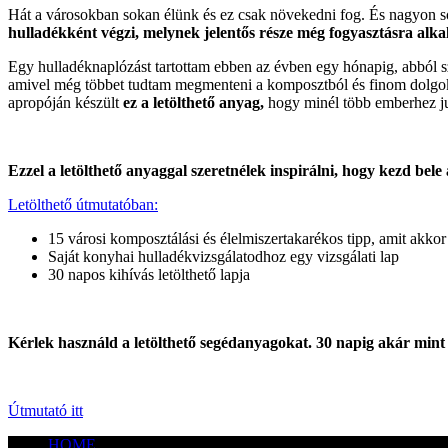
Hát a városokban sokan élünk és ez csak növekedni fog. És nagyon so
hulladékként végzi, melynek jelentős része még fogyasztásra alka
Egy hulladéknaplózást tartottam
ebben az évben egy hónapig, abból szü
amivel még többet
tudtam megmenteni a komposztból és finom dolgok
apropóján készült
ez a letölthető anyag,
hogy minél több emberhez ju
Ezzel a letölthető anyaggal szeretnélek inspirálni, hogy kezd bel
Letölthető útmutatóban:
15 városi komposztálási és élelmiszertakarékos tipp, amit akko
Saját konyhai hulladékvizsgálatodhoz egy vizsgálati lap
30 napos kihívás letölthető lapja
Kérlek használd a letölthető segédanyagokat. 30 napig akár mint 
Útmutató itt
HOME