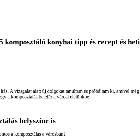
komposztáló konyhai tipp és recept és heti 
 írás. A vizsgálat alatt új dolgokat tanultam és próbáltam ki, amivel 
gy a komposztálás belefér a városi életünkbe.
álás helyszíne is
fontos a komposztálás a városban?