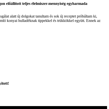
gon előállított teljes élelmiszer-mennyiség egyharmada
álat alatt új dolgokat tanultam és sok új receptet próbáltam ki,
ló konyai hulladéknak tippekkel és trükkökkel együtt. Ennek az
itott!