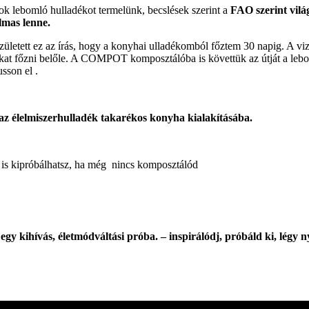
k lebomló hulladékot termelünk, becslések szerint a
FAO szerint
vilá
lmas lenne.
letett ez az írás, hogy a konyhai ulladékomból főztem 30 napig. A vizsg
at főzni belőle. A COMPOT komposztálóba is követtük az útját a lebom
sson el .
e az élelmiszerhulladék takarékos konyha kialakításába.
r is kipróbálhatsz, ha még nincs komposztálód
egy kihívás, életmódváltási próba.
– inspirálódj, próbáld ki, légy ny