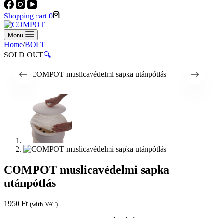
Shopping cart
0
Menu
Home
/
BOLT
SOLD OUT
🔍
COMPOT muslicavédelmi sapka
utánpótlás
1950
Ft
(with VAT)