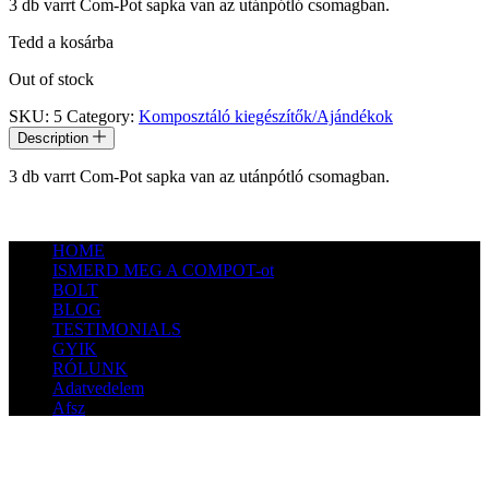
3 db varrt Com-Pot sapka van az utánpótló csomagban.
Tedd a kosárba
Out of stock
SKU:
5
Category:
Komposztáló kiegészítők/Ajándékok
Description
3 db varrt Com-Pot sapka van az utánpótló csomagban.
HOME
ISMERD MEG A COMPOT-ot
BOLT
BLOG
TESTIMONIALS
GYIK
RÓLUNK
Adatvedelem
Afsz