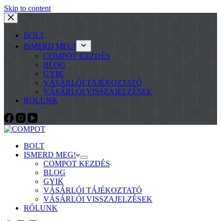
Skip to content
BOLT
ISMERD MEG!
COMPOT KEZDÉS
BLOG
GYIK
VÁSÁRLÓI TÁJÉKOZTATÓ
VÁSÁRLÓI VISSZAJELZÉSEK
RÓLUNK
BOLT
ISMERD MEG!
COMPOT KEZDÉS
BLOG
GYIK
VÁSÁRLÓI TÁJÉKOZTATÓ
VÁSÁRLÓI VISSZAJELZÉSEK
RÓLUNK