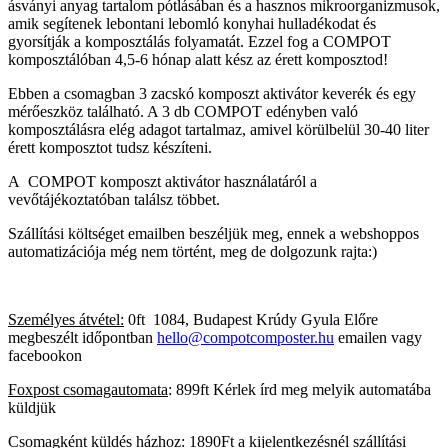
ásványi anyag tartalom pótlásában és a hasznos mikroorganizmusok,
amik segítenek lebontani lebomló konyhai hulladékodat és
gyorsítják a komposztálás folyamatát. Ezzel fog a COMPOT
komposztálóban 4,5-6 hónap alatt kész az érett komposztod!
Ebben a csomagban 3 zacskó komposzt aktivátor keverék és egy
mérőeszköz található. A 3 db COMPOT edényben való
komposztálásra elég adagot tartalmaz, amivel körülbelül 30-40 liter
érett komposztot tudsz készíteni.
A COMPOT komposzt aktivátor használatáról a
vevőtájékoztatóban találsz többet.
Szállítási költséget emailben beszéljük meg, ennek a webshoppos
automatizációja még nem történt, meg de dolgozunk rajta:)
Személyes átvétel:
0ft 1084, Budapest Krúdy Gyula Előre
megbeszélt időpontban
hello@compotcomposter.hu
emailen vagy
facebookon
Foxpost csomagautomata
: 899ft Kérlek írd meg melyik automatába
küldjük
Csomagként küldés házhoz:
1890Ft a kijelentkezésnél szállítási