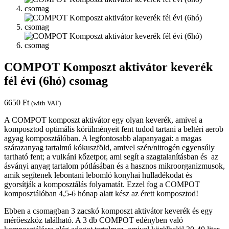
COMPOT Komposzt aktivátor keverék
fél évi (6hó) csomag
6650
Ft
(with VAT)
A COMPOT komposzt aktivátor egy olyan keverék, amivel a
komposztod optimális körülményeit fent tudod tartani a beltéri aerob
agyag komposztálóban. A legfontosabb alapanyagai: a magas
szárazanyag tartalmú kókuszföld, amivel szén/nitrogén egyensúly
tartható fent; a vulkáni kőzetpor, ami segít a szagtalanításban és az
ásványi anyag tartalom pótlásában és a hasznos mikroorganizmusok,
amik segítenek lebontani lebomló konyhai hulladékodat és
gyorsítják a komposztálás folyamatát. Ezzel fog a COMPOT
komposztálóban 4,5-6 hónap alatt kész az érett komposztod!
Ebben a csomagban 3 zacskó komposzt aktivátor keverék és egy
mérőeszköz található. A 3 db COMPOT edényben való