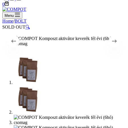
Shopping
0
cart
Menu
Home
/
BOLT
SOLD OUT
🔍