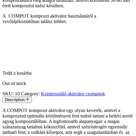
komposztálásra elég adagot tartalmaz, amivel körülbelül 30-40 liter
érett komposztot tudsz készíteni.
A COMPOT komposzt aktivátor használatáról a
vevőtájékoztatóban találsz többet.
Tedd a kosárba
Out of stock
SKU:
10
Category:
Komposztáló aktivátor csomagok
Description
A COMPOT komposzt aktivátor egy olyan keverék, amivel a
komposztod optimális körülményeit fent tudod tartani a beltéri aerob
agyag komposztálóban. A legfontosabb alapanyagai: a magas
szárazanyag tartalmú kókuszföld, amivel szén/nitrogén egyensúly
tartható fent; a vulkáni kőzetpor, ami segít a szagtalanításban és az