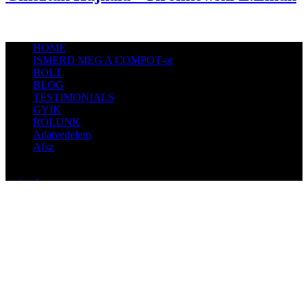
HOME
ISMERD MEG A COMPOT-ot
BOLT
BLOG
TESTIMONIALS
GYIK
RÓLUNK
Adatvedelem
Afsz