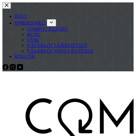
BOLT
ISMERD MEG!
COMPOT KEZDÉS
BLOG
GYIK
VÁSÁRLÓI TÁJÉKOZTATÓ
VÁSÁRLÓI VISSZAJELZÉSEK
RÓLUNK