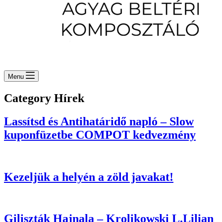
Menu
Category
Hírek
Lassítsd és Antihatáridő napló – Slow
kuponfüzetbe COMPOT kedvezmény
Kezeljük a helyén a zöld javakat!
Giliszták Hajnala – Krolikowski L.Lilian